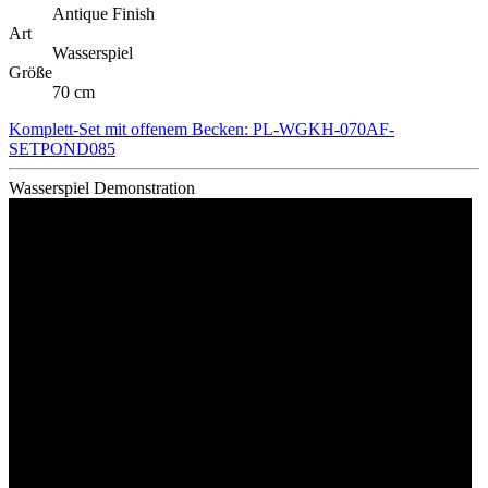
Antique Finish
Art
Wasserspiel
Größe
70 cm
Komplett-Set mit offenem Becken: PL-WGKH-070AF-
SETPOND085
Wasserspiel Demonstration