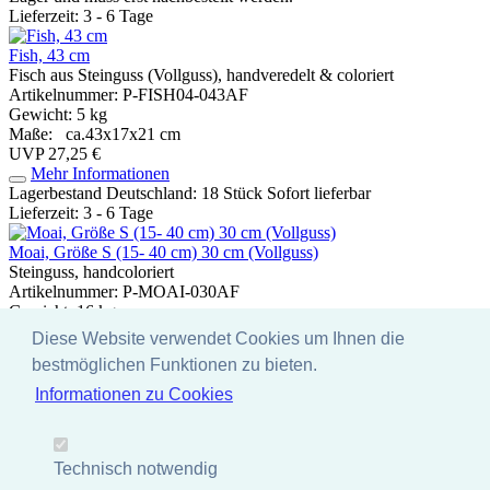
Lieferzeit: 3 - 6 Tage
Fish, 43 cm
Fisch aus Steinguss (Vollguss), handveredelt & coloriert
Artikelnummer: P-FISH04-043AF
Gewicht: 5 kg
Maße: ca.43x17x21 cm
UVP 27,25 €
Mehr Informationen
Lagerbestand Deutschland: 18 Stück
Sofort lieferbar
Lieferzeit: 3 - 6 Tage
Moai, Größe S (15- 40 cm) 30 cm (Vollguss)
Steinguss, handcoloriert
Artikelnummer: P-MOAI-030AF
Gewicht: 16 kg
Maße: ca.20x20x30 cm
Diese Website verwendet Cookies um Ihnen die
UVP 36,77 €
bestmöglichen Funktionen zu bieten.
Mehr Informationen
Lagerbestand Deutschland: 0 Stück
Dieser Artikel ist nicht auf
Informationen zu Cookies
Lager und muss erst nachbestellt werden.
Lieferzeit: 3 - 6 Tage
SALE - Jap. Steinlaterne, hell, 58 cm
Technisch notwendig
SALE - Gartenlaterne aus Naturstein, Steinmetzarbeit