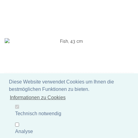
Fish, 43 cm
Diese Website verwendet Cookies um Ihnen die
bestmöglichen Funktionen zu bieten.
Fisch aus Steinguss (Vollguss), handveredelt & coloriert
Informationen zu Cookies
Artikelnummer: P-FISH04-043AF
Gewicht: 5 kg
Maße: ca.43x17x21 cm
Technisch notwendig
UVP 27,25 €
Mehr Informationen
Analyse