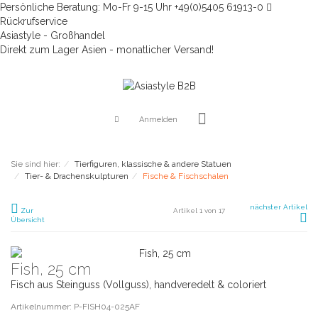
Persönliche Beratung: Mo-Fr 9-15 Uhr +49(0)5405 61913-0
Rückrufservice
Asiastyle - Großhandel
Direkt zum Lager Asien - monatlicher Versand!
Anmelden
Sie sind hier:
Tierfiguren, klassische & andere Statuen
Tier- & Drachenskulpturen
Fische & Fischschalen
nächster Artikel
Zur
Artikel 1 von 17
Übersicht
Fish, 25 cm
Fisch aus Steinguss (Vollguss), handveredelt & coloriert
Artikelnummer: P-FISH04-025AF