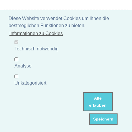
Stehender Buddha, Begrüßung, ca. 150 cm
Diese Website verwendet Cookies um Ihnen die
bestmöglichen Funktionen zu bieten.
Steinguss (Vollguss), handveredelt & coloriert
Informationen zu Cookies
Artikelnummer: P-STB03-150AAF
Gewicht: 77 kg
Maße: ca.27x28x153 cm
Technisch notwendig
UVP 405,67 €
Mehr Informationen
Analyse
Lagerbestand Deutschland: 0 Stück
Dieser Artikel ist nicht auf
Lager und muss erst nachbestellt werden.
Unkategorisiert
Lieferzeit: 3 - 6 Tage
Alle
erlauben
Speichern