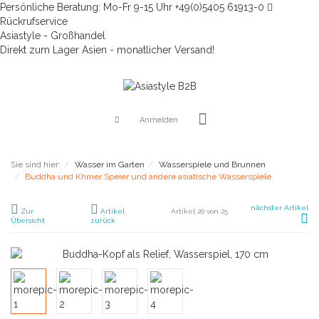
Persönliche Beratung: Mo-Fr 9-15 Uhr +49(0)5405 61913-0
Rückrufservice
Asiastyle - Großhandel
Direkt zum Lager Asien - monatlicher Versand!
Anmelden
Sie sind hier:
Wasser im Garten
Wasserspiele und Brunnen
Buddha und Khmer Speier und andere asiatische Wasserspiele
nächster Artikel
Zur
Artikel
Artikel 20 von 25
Übersicht
zurück