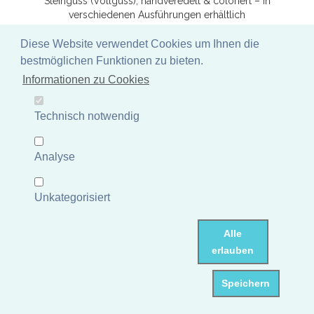
Steinguss (Vollguss), handveredelt & coloriert – in
verschiedenen Ausführungen erhältlich
Artikelnummer: P-WGSB-050BAF
Diese Website verwendet Cookies um Ihnen die
Maße: ca.37x24x51 cm
UVP 141,49 €
bestmöglichen Funktionen zu bieten.
Informationen zu Cookies
Mehr Informationen
Lagerbestand Deutschland: 1 Stück
Wenige Exemplare auf
Technisch notwendig
Lager - schnell bestellen!
Lieferzeit: 3 - 6 Tage
Analyse
Unkategorisiert
Alle
erlauben
Speichern