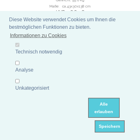
Gewicht: 55.6 kg
Maße: ca.43x30x138 cm
UVP 318,80 €
Diese Website verwendet Cookies um Ihnen die
Mehr Informationen
bestmöglichen Funktionen zu bieten.
Lagerbestand Deutschland: 0 Stück
Dieser Artikel ist nicht auf
Informationen zu Cookies
Lager und muss erst nachbestellt werden.
Lieferzeit: 3 - 6 Tage
Technisch notwendig
Analyse
Unkategorisiert
Alle
erlauben
Speichern
Sitzender Buddha mit Gefäß als Wasserspiel, 50 cm