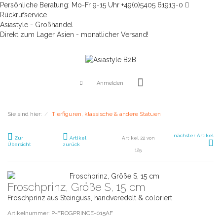
Persönliche Beratung: Mo-Fr 9-15 Uhr +49(0)5405 61913-0
Rückrufservice
Asiastyle - Großhandel
Direkt zum Lager Asien - monatlicher Versand!
Anmelden
Sie sind hier:
Tierfiguren, klassische & andere Statuen
nächster Artikel
Zur
Artikel
Artikel 22 von
Übersicht
zurück
125
Froschprinz, Größe S, 15 cm
Froschprinz aus Steinguss, handveredelt & coloriert
Artikelnummer: P-FROGPRINCE-015AF