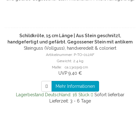
Schildkröte, 15 cm Länge | Aus Stein geschnitzt,
handgefertigt und gefärbt. Gegossener Stein mit antikem
Steinguss (Vollguss), handveredelt & coloriert
Finish, handgefertigt
Artikelnummer: P-TO-012AF
Gewicht: 2.4 kg
Maße: ca.13x15x9 cm
UVP 9,40 €
Mehr Informationen
Lagerbestand Deutschland: 16 Stück
Sofort lieferbar
Lieferzeit: 3 - 6 Tage