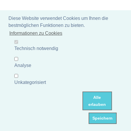
Diese Website verwendet Cookies um Ihnen die
bestmöglichen Funktionen zu bieten.
Moai, Größe S (15- 40 cm) 30 cm (Vollguss)
Informationen zu Cookies
Steinguss, handcoloriert
Artikelnummer: P-MOAI-030AF
Technisch notwendig
Gewicht: 16 kg
Maße: ca.20x20x30 cm
UVP 36,77 €
Analyse
Mehr Informationen
Unkategorisiert
Lagerbestand Deutschland: 0 Stück
Dieser Artikel ist nicht auf
Lager und muss erst nachbestellt werden.
Lieferzeit: 3 - 6 Tage
Alle
erlauben
Speichern
Asiastyle Shop | Garten - Steinkunst - Buddha Skulpturen -