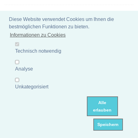
Schreitender Mönch stehend, Steinguss, 75cm Höhe
Diese Website verwendet Cookies um Ihnen die
Artikelnummer: P-WM-075AF
bestmöglichen Funktionen zu bieten.
Gewicht: 108 kg
Informationen zu Cookies
UVP 237,88 €
Mehr Informationen
Technisch notwendig
Lagerbestand Deutschland: 0 Stück
Dieser Artikel ist nicht auf
Lager und muss erst nachbestellt werden.
Analyse
Unkategorisiert
Alle
erlauben
Speichern