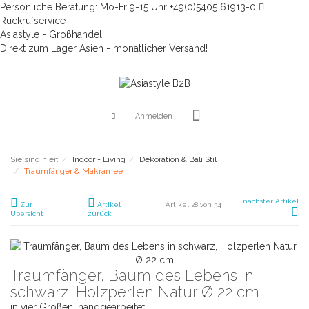
Persönliche Beratung: Mo-Fr 9-15 Uhr +49(0)5405 61913-0
Rückrufservice
Asiastyle - Großhandel
Direkt zum Lager Asien - monatlicher Versand!
Anmelden
Sie sind hier:
Indoor - Living
Dekoration & Bali Stil
Traumfänger & Makramee
nächster Artikel
Zur
Artikel
Artikel 28 von 34
Übersicht
zurück
Traumfänger, Baum des Lebens in
schwarz, Holzperlen Natur Ø 22 cm
in vier Größen, handgearbeitet