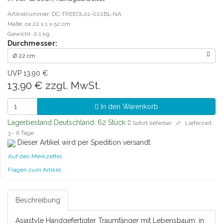
Artikelnummer: DC-TREEOL01-022BL-NA
Maße: ca.22 x 1 x 52 cm
Gewicht: 0.1 kg
Durchmesser:
Ø 22 cm
UVP 13,90 €
13,90 €
zzgl. MwSt.
In den Warenkorb
Lagerbestand Deutschland: 62 Stück
Sofort lieferbar
Lieferzeit:
3 - 6 Tage
Dieser Artikel wird per Spedition versandt
Auf den Merkzettel
Fragen zum Artikel
Beschreibung
Asiastyle Handgefertigter Traumfänger mit Lebensbaum, in