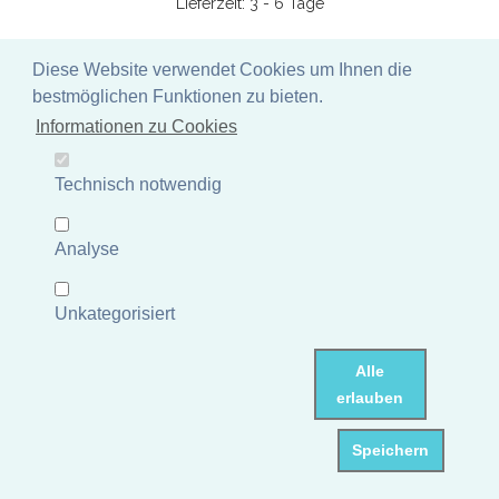
Lieferzeit: 3 - 6 Tage
Diese Website verwendet Cookies um Ihnen die
bestmöglichen Funktionen zu bieten.
Informationen zu Cookies
Technisch notwendig
Analyse
Unkategorisiert
Yogi aus Lavaguss, 60 cm Formstein, antikinish
Lavaguss, frostbeständig
Alle
Artikelnummer: FST-YOGI-060AF
erlauben
UVP 129,59 €
Speichern
Mehr Informationen
Lagerbestand Deutschland: 0 Stück
Dieser Artikel ist nicht auf