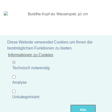
Diese Website verwendet Cookies um Ihnen die
Buddha-Kopf als Wasserspiel, 50 cm
bestmöglichen Funktionen zu bieten.
Informationen zu Cookies
Buddha-Kopf aus Steinguss (Hohlguss)
Artikelnummer: PL-WGBH01-050AF
UVP 137,92 €
Technisch notwendig
Mehr Informationen
Analyse
Lagerbestand Deutschland: 5 Stück
Wenige Exemplare auf
Lager - schnell bestellen!
Lieferzeit: 3 - 6 Tage
Unkategorisiert
Alle